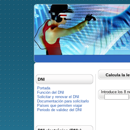
Calcula la l
DNI
Portada
Introduce los 8 
Función del DNI
Solicitar y renovar el DNI
Documentación para solicitarlo
Países que permiten viajar
Periodo de validez del DNI