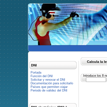
Calcula la l
DNI
Portada
Introduce los 8 
Función del DNI
Solicitar y renovar el DNI
Documentación para solicitarlo
Países que permiten viajar
Periodo de validez del DNI