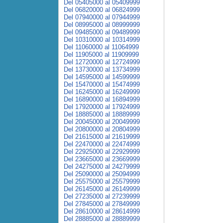
Del 05405000 al 05409999
Del 06820000 al 06824999
Del 07940000 al 07944999
Del 08995000 al 08999999
Del 09485000 al 09489999
Del 10310000 al 10314999
Del 11060000 al 11064999
Del 11905000 al 11909999
Del 12720000 al 12724999
Del 13730000 al 13734999
Del 14595000 al 14599999
Del 15470000 al 15474999
Del 16245000 al 16249999
Del 16890000 al 16894999
Del 17920000 al 17924999
Del 18885000 al 18889999
Del 20045000 al 20049999
Del 20800000 al 20804999
Del 21615000 al 21619999
Del 22470000 al 22474999
Del 22925000 al 22929999
Del 23665000 al 23669999
Del 24275000 al 24279999
Del 25090000 al 25094999
Del 25575000 al 25579999
Del 26145000 al 26149999
Del 27235000 al 27239999
Del 27845000 al 27849999
Del 28610000 al 28614999
Del 28885000 al 28889999