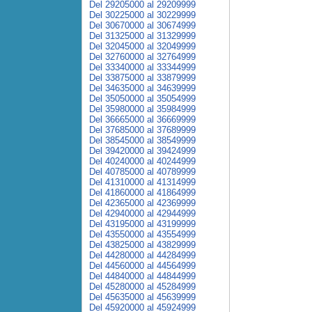
Del 29205000 al 29209999
Del 30225000 al 30229999
Del 30670000 al 30674999
Del 31325000 al 31329999
Del 32045000 al 32049999
Del 32760000 al 32764999
Del 33340000 al 33344999
Del 33875000 al 33879999
Del 34635000 al 34639999
Del 35050000 al 35054999
Del 35980000 al 35984999
Del 36665000 al 36669999
Del 37685000 al 37689999
Del 38545000 al 38549999
Del 39420000 al 39424999
Del 40240000 al 40244999
Del 40785000 al 40789999
Del 41310000 al 41314999
Del 41860000 al 41864999
Del 42365000 al 42369999
Del 42940000 al 42944999
Del 43195000 al 43199999
Del 43550000 al 43554999
Del 43825000 al 43829999
Del 44280000 al 44284999
Del 44560000 al 44564999
Del 44840000 al 44844999
Del 45280000 al 45284999
Del 45635000 al 45639999
Del 45920000 al 45924999