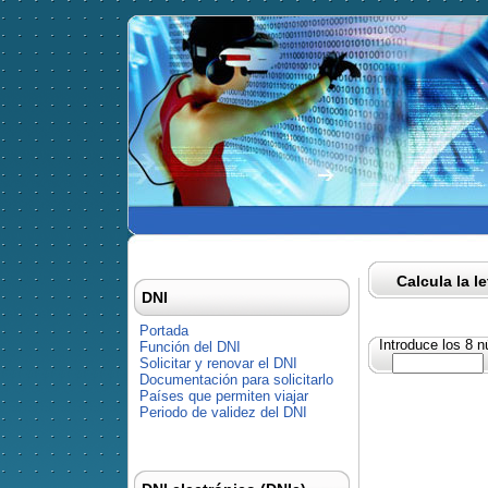
Calcula la l
DNI
Portada
Introduce los 8 
Función del DNI
Solicitar y renovar el DNI
Documentación para solicitarlo
Países que permiten viajar
Periodo de validez del DNI