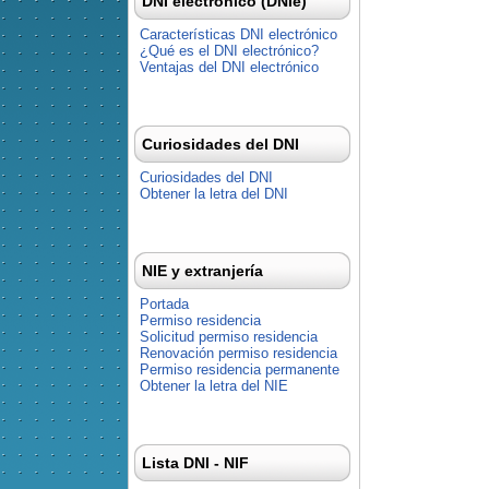
DNI electrónico (DNIe)
Características DNI electrónico
¿Qué es el DNI electrónico?
Ventajas del DNI electrónico
Curiosidades del DNI
Curiosidades del DNI
Obtener la letra del DNI
NIE y extranjería
Portada
Permiso residencia
Solicitud permiso residencia
Renovación permiso residencia
Permiso residencia permanente
Obtener la letra del NIE
Lista DNI - NIF