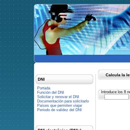
Calcula la l
DNI
Portada
Introduce los 8 
Función del DNI
Solicitar y renovar el DNI
Documentación para solicitarlo
Países que permiten viajar
Periodo de validez del DNI