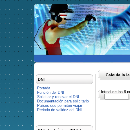
Calcula la l
DNI
Portada
Introduce los 8 
Función del DNI
Solicitar y renovar el DNI
Documentación para solicitarlo
Países que permiten viajar
Periodo de validez del DNI