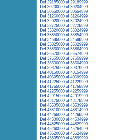
Del 29185000 al 29189999
Del 30200000 al 30204999
Del 30650000 al 30654999
Del 31260000 al 31264999
Del 32020000 al 32024999
Del 32725000 al 32729999
Del 33320000 al 33324999
Del 33850000 al 33854999
Del 34585000 al 34589999
Del 35025000 al 35029999
Del 35860000 al 35864999
Del 36570000 al 36574999
Del 37655000 al 37659999
Del 38500000 al 38504999
Del 39375000 al 39379999
Del 40150000 al 40154999
Del 40695000 al 40699999
Del 41225000 al 41229999
Del 41765000 al 41769999
Del 42255000 al 42259999
Del 42915000 al 42919999
Del 43175000 al 43179999
Del 43535000 al 43539999
Del 43810000 al 43814999
Del 44265000 al 44269999
Del 44530000 al 44534999
Del 44825000 al 44829999
Del 45260000 al 45264999
Del 45620000 al 45624999
Del 45895000 al 45899999