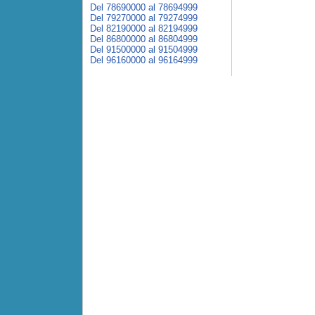
Del 78690000 al 78694999
Del 79270000 al 79274999
Del 82190000 al 82194999
Del 86800000 al 86804999
Del 91500000 al 91504999
Del 96160000 al 96164999