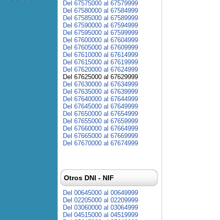
Del 67575000 al 67579999
Del 67580000 al 67584999
Del 67585000 al 67589999
Del 67590000 al 67594999
Del 67595000 al 67599999
Del 67600000 al 67604999
Del 67605000 al 67609999
Del 67610000 al 67614999
Del 67615000 al 67619999
Del 67620000 al 67624999
Del 67625000 al 67629999
Del 67630000 al 67634999
Del 67635000 al 67639999
Del 67640000 al 67644999
Del 67645000 al 67649999
Del 67650000 al 67654999
Del 67655000 al 67659999
Del 67660000 al 67664999
Del 67665000 al 67669999
Del 67670000 al 67674999
Otros DNI - NIF
Del 00645000 al 00649999
Del 02205000 al 02209999
Del 03060000 al 03064999
Del 04515000 al 04519999