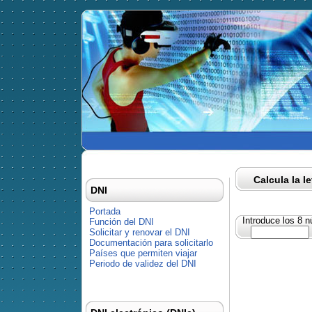
Calcula la l
DNI
Portada
Introduce los 8 
Función del DNI
Solicitar y renovar el DNI
Documentación para solicitarlo
Países que permiten viajar
Periodo de validez del DNI