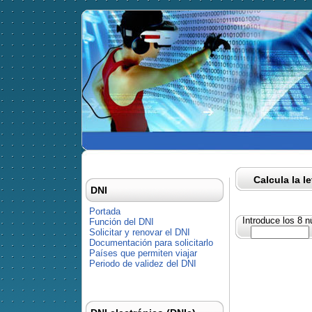
Calcula la l
DNI
Portada
Introduce los 8 
Función del DNI
Solicitar y renovar el DNI
Documentación para solicitarlo
Países que permiten viajar
Periodo de validez del DNI