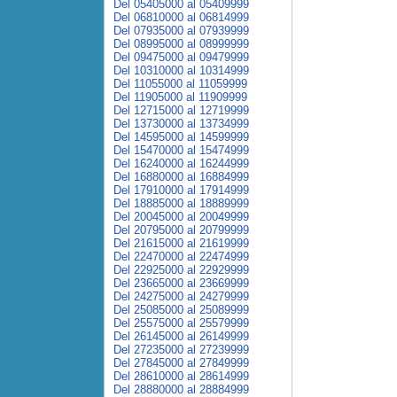
Del 05405000 al 05409999
Del 06810000 al 06814999
Del 07935000 al 07939999
Del 08995000 al 08999999
Del 09475000 al 09479999
Del 10310000 al 10314999
Del 11055000 al 11059999
Del 11905000 al 11909999
Del 12715000 al 12719999
Del 13730000 al 13734999
Del 14595000 al 14599999
Del 15470000 al 15474999
Del 16240000 al 16244999
Del 16880000 al 16884999
Del 17910000 al 17914999
Del 18885000 al 18889999
Del 20045000 al 20049999
Del 20795000 al 20799999
Del 21615000 al 21619999
Del 22470000 al 22474999
Del 22925000 al 22929999
Del 23665000 al 23669999
Del 24275000 al 24279999
Del 25085000 al 25089999
Del 25575000 al 25579999
Del 26145000 al 26149999
Del 27235000 al 27239999
Del 27845000 al 27849999
Del 28610000 al 28614999
Del 28880000 al 28884999