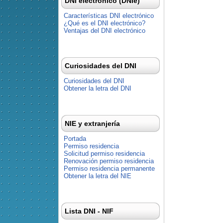
DNI electrónico (DNIe)
Características DNI electrónico
¿Qué es el DNI electrónico?
Ventajas del DNI electrónico
Curiosidades del DNI
Curiosidades del DNI
Obtener la letra del DNI
NIE y extranjería
Portada
Permiso residencia
Solicitud permiso residencia
Renovación permiso residencia
Permiso residencia permanente
Obtener la letra del NIE
Lista DNI - NIF