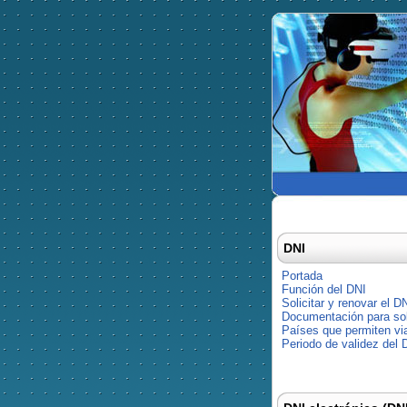
DNI
Portada
Función del DNI
Solicitar y renovar el D
Documentación para soli
Países que permiten via
Periodo de validez del 