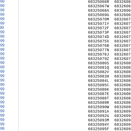
999
68325066R
6832606
999
68325067W
6832606
999
68325068A
6832606
999
68325069G
6832606
999
68325070M
6832607
999
68325071Y
6832607
999
68325072F
6832607
999
68325073P
6832607
999
68325074D
6832607
999
68325075X
6832607
999
68325076B
6832607
999
68325077N
6832607
999
68325078J
6832607
999
68325079Z
6832607
999
68325080S
6832608
999
68325081Q
6832608
999
68325082V
6832608
999
68325083H
6832608
999
68325084L
6832608
999
68325085C
6832608
999
68325086K
6832608
999
68325087E
6832608
999
68325088T
6832608
999
68325089R
6832608
999
68325090W
6832609
999
68325091A
6832609
999
68325092G
6832609
999
68325093M
6832609
999
68325094Y
6832609
999
68325095F
6832609