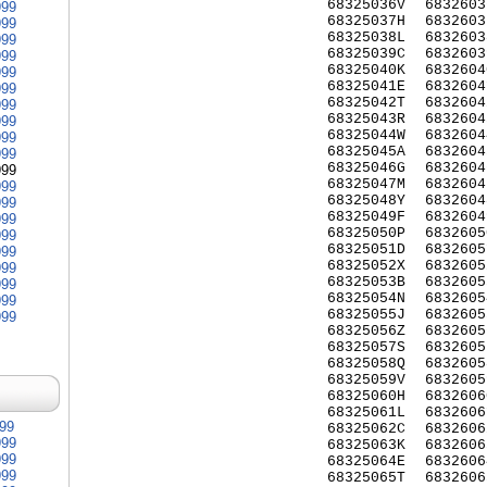
68325036V
6832603
999
68325037H
6832603
999
68325038L
6832603
999
68325039C
6832603
999
68325040K
6832604
999
68325041E
6832604
999
68325042T
6832604
999
68325043R
6832604
999
68325044W
6832604
999
68325045A
6832604
999
68325046G
6832604
999
68325047M
6832604
999
68325048Y
6832604
999
68325049F
6832604
999
68325050P
6832605
999
68325051D
6832605
999
68325052X
6832605
999
68325053B
6832605
999
68325054N
6832605
999
68325055J
6832605
999
68325056Z
6832605
68325057S
6832605
68325058Q
6832605
68325059V
6832605
68325060H
6832606
68325061L
6832606
999
68325062C
6832606
999
68325063K
6832606
999
68325064E
6832606
999
68325065T
6832606