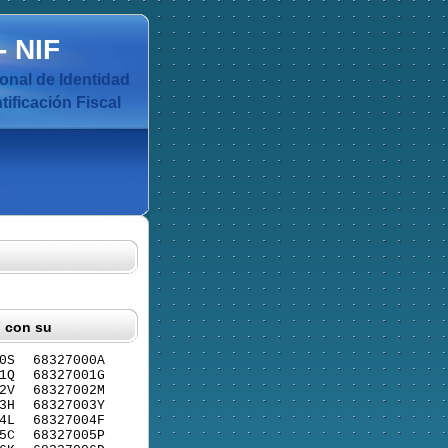
-
NIF
nal de Identidad
ificación Fiscal
F con su
0S
68327000A
1Q
68327001G
2V
68327002M
3H
68327003Y
4L
68327004F
5C
68327005P