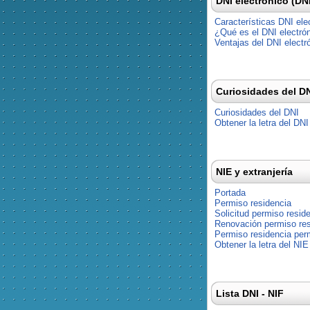
DNI electrónico (DN
Características DNI ele
¿Qué es el DNI electró
Ventajas del DNI electr
Curiosidades del D
Curiosidades del DNI
Obtener la letra del DNI
NIE y extranjería
Portada
Permiso residencia
Solicitud permiso resid
Renovación permiso res
Permiso residencia pe
Obtener la letra del NIE
Lista DNI - NIF