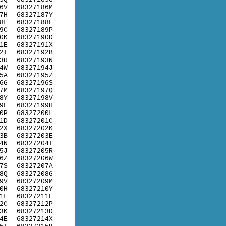
6V
68327186M
7H
68327187Y
8L
68327188F
9C
68327189P
0K
68327190D
1E
68327191X
2T
68327192B
3R
68327193N
4W
68327194J
5A
68327195Z
6G
68327196S
7M
68327197Q
8Y
68327198V
9F
68327199H
0P
68327200L
1D
68327201C
2X
68327202K
3B
68327203E
4N
68327204T
5J
68327205R
6Z
68327206W
7S
68327207A
8Q
68327208G
9V
68327209M
0H
68327210Y
1L
68327211F
2C
68327212P
3K
68327213D
4E
68327214X