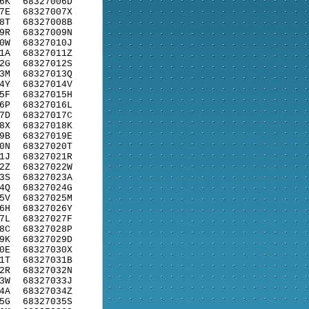
6K
68327006D
7E
68327007X
8T
68327008B
9R
68327009N
0W
68327010J
1A
68327011Z
2G
68327012S
3M
68327013Q
4Y
68327014V
5F
68327015H
6P
68327016L
7D
68327017C
8X
68327018K
9B
68327019E
0N
68327020T
1J
68327021R
2Z
68327022W
3S
68327023A
4Q
68327024G
5V
68327025M
6H
68327026Y
7L
68327027F
8C
68327028P
9K
68327029D
0E
68327030X
1T
68327031B
2R
68327032N
3W
68327033J
4A
68327034Z
5G
68327035S