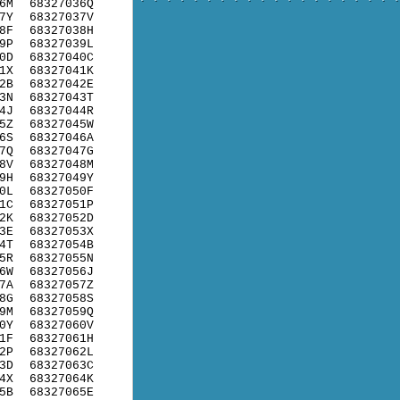
6M
68327036Q
7Y
68327037V
8F
68327038H
9P
68327039L
0D
68327040C
1X
68327041K
2B
68327042E
3N
68327043T
4J
68327044R
5Z
68327045W
6S
68327046A
7Q
68327047G
8V
68327048M
9H
68327049Y
0L
68327050F
1C
68327051P
2K
68327052D
3E
68327053X
4T
68327054B
5R
68327055N
6W
68327056J
7A
68327057Z
8G
68327058S
9M
68327059Q
0Y
68327060V
1F
68327061H
2P
68327062L
3D
68327063C
4X
68327064K
5B
68327065E