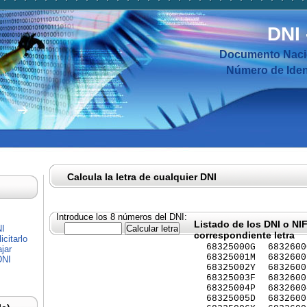
DNI
Documento Nacio
Número de Ident
Calcula la letra de cualquier DNI
Introduce los 8 números del DNI:
Listado de los DNI o NI
NI
correspondiente letra
citarlo
68325000G
6832600
jar
68325001M
6832600
DNI
68325002Y
6832600
68325003F
6832600
68325004P
6832600
68325005D
6832600