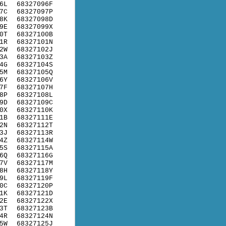
6L
68327096F
7C
68327097P
8K
68327098D
9E
68327099X
0T
68327100B
1R
68327101N
2W
68327102J
3A
68327103Z
4G
68327104S
5M
68327105Q
6Y
68327106V
7F
68327107H
8P
68327108L
9D
68327109C
0X
68327110K
1B
68327111E
2N
68327112T
3J
68327113R
4Z
68327114W
5S
68327115A
6Q
68327116G
7V
68327117M
8H
68327118Y
9L
68327119F
0C
68327120P
1K
68327121D
2E
68327122X
3T
68327123B
4R
68327124N
5W
68327125J