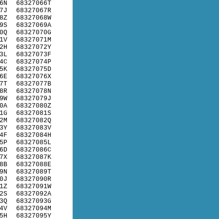
6N
68327066T
7J
68327067R
8Z
68327068W
9S
68327069A
0Q
68327070G
1V
68327071M
2H
68327072Y
3L
68327073F
4C
68327074P
5K
68327075D
6E
68327076X
7T
68327077B
8R
68327078N
9W
68327079J
0A
68327080Z
1G
68327081S
2M
68327082Q
3Y
68327083V
4F
68327084H
5P
68327085L
6D
68327086C
7X
68327087K
8B
68327088E
9N
68327089T
0J
68327090R
1Z
68327091W
2S
68327092A
3Q
68327093G
4V
68327094M
5H
68327095Y