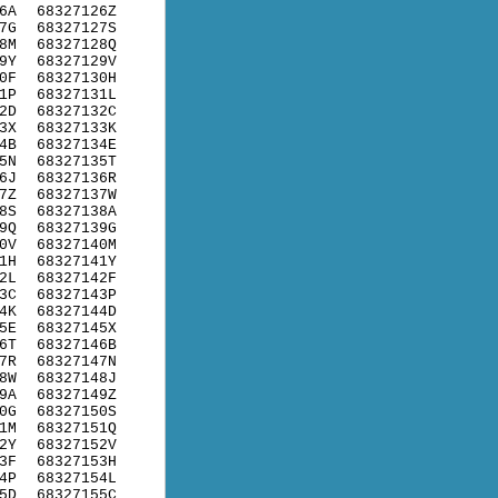
6A
68327126Z
7G
68327127S
8M
68327128Q
9Y
68327129V
0F
68327130H
1P
68327131L
2D
68327132C
3X
68327133K
4B
68327134E
5N
68327135T
6J
68327136R
7Z
68327137W
8S
68327138A
9Q
68327139G
0V
68327140M
1H
68327141Y
2L
68327142F
3C
68327143P
4K
68327144D
5E
68327145X
6T
68327146B
7R
68327147N
8W
68327148J
9A
68327149Z
0G
68327150S
1M
68327151Q
2Y
68327152V
3F
68327153H
4P
68327154L
5D
68327155C