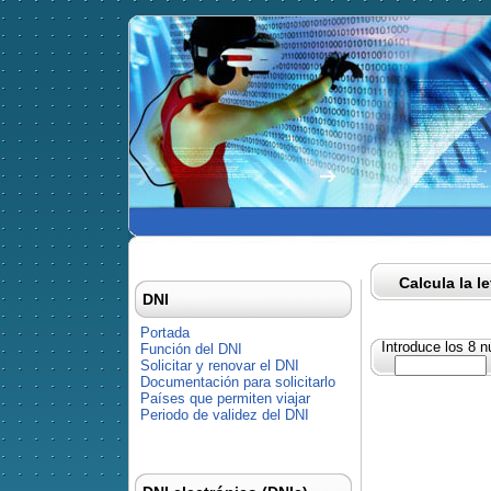
Calcula la l
DNI
Portada
Introduce los 8 
Función del DNI
Solicitar y renovar el DNI
Documentación para solicitarlo
Países que permiten viajar
Periodo de validez del DNI