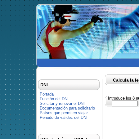
Calcula la l
DNI
Portada
Introduce los 8 
Función del DNI
Solicitar y renovar el DNI
Documentación para solicitarlo
Países que permiten viajar
Periodo de validez del DNI