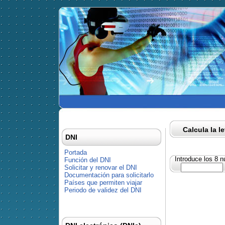
Calcula la l
DNI
Portada
Introduce los 8 
Función del DNI
Solicitar y renovar el DNI
Documentación para solicitarlo
Países que permiten viajar
Periodo de validez del DNI