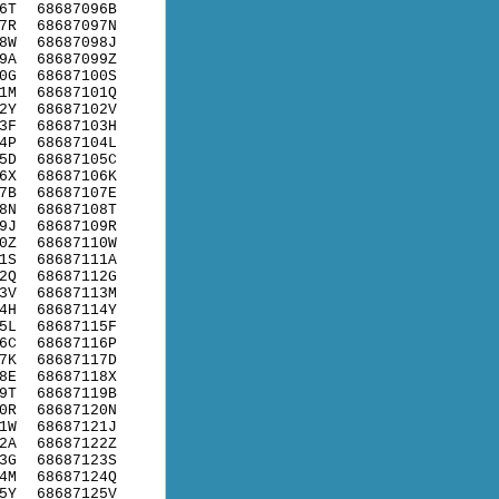
6T
68687096B
7R
68687097N
8W
68687098J
9A
68687099Z
0G
68687100S
1M
68687101Q
2Y
68687102V
3F
68687103H
4P
68687104L
5D
68687105C
6X
68687106K
7B
68687107E
8N
68687108T
9J
68687109R
0Z
68687110W
1S
68687111A
2Q
68687112G
3V
68687113M
4H
68687114Y
5L
68687115F
6C
68687116P
7K
68687117D
8E
68687118X
9T
68687119B
0R
68687120N
1W
68687121J
2A
68687122Z
3G
68687123S
4M
68687124Q
5Y
68687125V