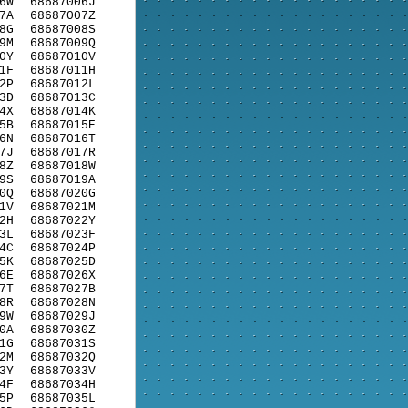
6W
68687006J
7A
68687007Z
8G
68687008S
9M
68687009Q
0Y
68687010V
1F
68687011H
2P
68687012L
3D
68687013C
4X
68687014K
5B
68687015E
6N
68687016T
7J
68687017R
8Z
68687018W
9S
68687019A
0Q
68687020G
1V
68687021M
2H
68687022Y
3L
68687023F
4C
68687024P
5K
68687025D
6E
68687026X
7T
68687027B
8R
68687028N
9W
68687029J
0A
68687030Z
1G
68687031S
2M
68687032Q
3Y
68687033V
4F
68687034H
5P
68687035L