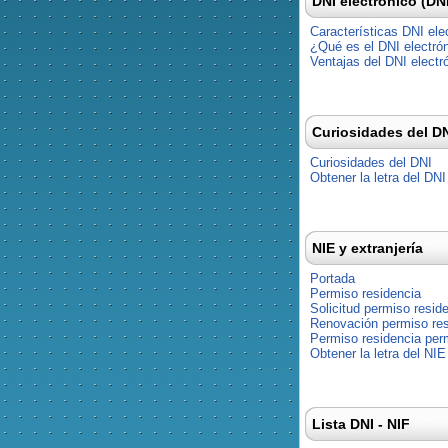
DNI electrónico (DN
Características DNI ele
¿Qué es el DNI electró
Ventajas del DNI electr
Curiosidades del D
Curiosidades del DNI
Obtener la letra del DNI
NIE y extranjería
Portada
Permiso residencia
Solicitud permiso resid
Renovación permiso res
Permiso residencia pe
Obtener la letra del NIE
Lista DNI - NIF