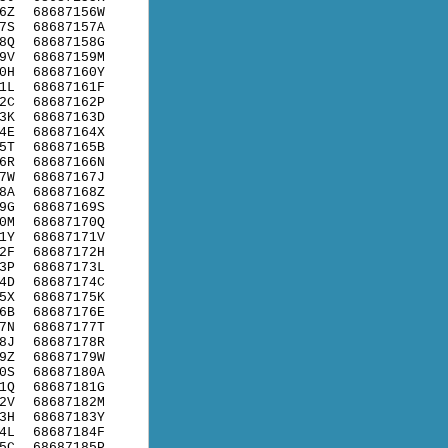
6Z
68687156W
7S
68687157A
8Q
68687158G
9V
68687159M
0H
68687160Y
1L
68687161F
2C
68687162P
3K
68687163D
4E
68687164X
5T
68687165B
6R
68687166N
7W
68687167J
8A
68687168Z
9G
68687169S
0M
68687170Q
1Y
68687171V
2F
68687172H
3P
68687173L
4D
68687174C
5X
68687175K
6B
68687176E
7N
68687177T
8J
68687178R
9Z
68687179W
0S
68687180A
1Q
68687181G
2V
68687182M
3H
68687183Y
4L
68687184F
5C
68687185P