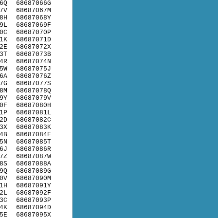
6Q
68687066G
7V
68687067M
8H
68687068Y
9L
68687069F
0C
68687070P
1K
68687071D
2E
68687072X
3T
68687073B
4R
68687074N
5W
68687075J
6A
68687076Z
7G
68687077S
8M
68687078Q
9Y
68687079V
0F
68687080H
1P
68687081L
2D
68687082C
3X
68687083K
4B
68687084E
5N
68687085T
6J
68687086R
7Z
68687087W
8S
68687088A
9Q
68687089G
0V
68687090M
1H
68687091Y
2L
68687092F
3C
68687093P
4K
68687094D
5E
68687095X