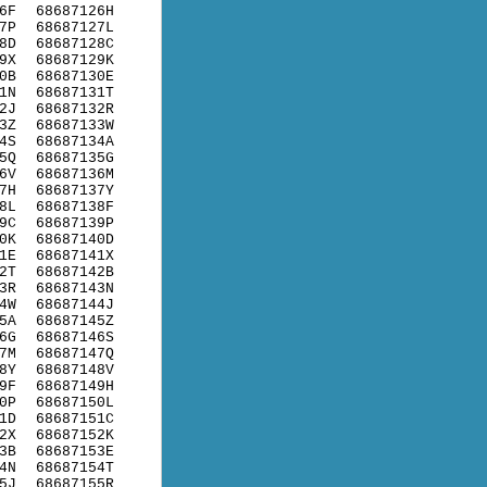
6F
68687126H
7P
68687127L
8D
68687128C
9X
68687129K
0B
68687130E
1N
68687131T
2J
68687132R
3Z
68687133W
4S
68687134A
5Q
68687135G
6V
68687136M
7H
68687137Y
8L
68687138F
9C
68687139P
0K
68687140D
1E
68687141X
2T
68687142B
3R
68687143N
4W
68687144J
5A
68687145Z
6G
68687146S
7M
68687147Q
8Y
68687148V
9F
68687149H
0P
68687150L
1D
68687151C
2X
68687152K
3B
68687153E
4N
68687154T
5J
68687155R