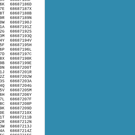
6K
68687186D
7E
68687187X
8T
68687188B
9R
68687189N
0W
68687190J
1A
68687191Z
2G
68687192S
3M
68687193Q
4Y
68687194V
5F
68687195H
6P
68687196L
7D
68687197C
8X
68687198K
9B
68687199E
0N
68687200T
1J
68687201R
2Z
68687202W
3S
68687203A
4Q
68687204G
5V
68687205M
6H
68687206Y
7L
68687207F
8C
68687208P
9K
68687209D
0E
68687210X
1T
68687211B
2R
68687212N
3W
68687213J
4A
68687214Z