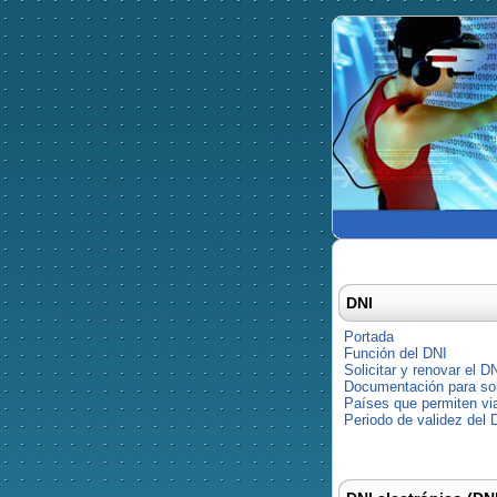
DNI
Portada
Función del DNI
Solicitar y renovar el D
Documentación para soli
Países que permiten via
Periodo de validez del 