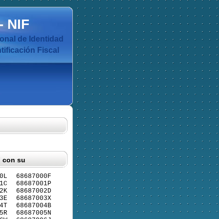
-
NIF
nal de Identidad
ificación Fiscal
F con su
0L
68687000F
1C
68687001P
2K
68687002D
3E
68687003X
4T
68687004B
5R
68687005N