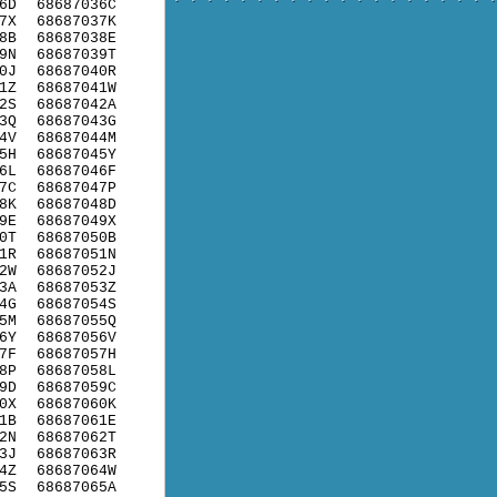
6D
68687036C
7X
68687037K
8B
68687038E
9N
68687039T
0J
68687040R
1Z
68687041W
2S
68687042A
3Q
68687043G
4V
68687044M
5H
68687045Y
6L
68687046F
7C
68687047P
8K
68687048D
9E
68687049X
0T
68687050B
1R
68687051N
2W
68687052J
3A
68687053Z
4G
68687054S
5M
68687055Q
6Y
68687056V
7F
68687057H
8P
68687058L
9D
68687059C
0X
68687060K
1B
68687061E
2N
68687062T
3J
68687063R
4Z
68687064W
5S
68687065A