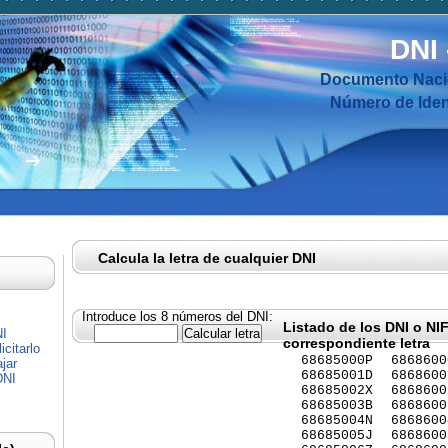
DNI
Documento Nacio
Número de Ident
Calcula la letra de cualquier DNI
Introduce los 8 números del DNI:
Listado de los DNI o NI
NI
correspondiente letra
citarlo
68685000P
6868600
jar
68685001D
6868600
DNI
68685002X
6868600
68685003B
6868600
68685004N
6868600
68685005J
6868600