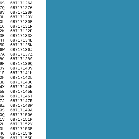
6S
68717126A
7Q
68717127G
8V
68717128M
9H
68717129Y
0L
68717130F
1C
68717131P
2K
68717132D
3E
68717133X
4T
68717134B
5R
68717135N
6W
68717136J
7A
68717137Z
8G
68717138S
9M
68717139Q
0Y
68717140V
1F
68717141H
2P
68717142L
3D
68717143C
4X
68717144K
5B
68717145E
6N
68717146T
7J
68717147R
8Z
68717148W
9S
68717149A
0Q
68717150G
1V
68717151M
2H
68717152Y
3L
68717153F
4C
68717154P
5K
68717155D