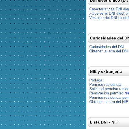
DNI electrónico (DN
Características DNI ele
¿Qué es el DNI electró
Ventajas del DNI electr
Curiosidades del D
Curiosidades del DNI
Obtener la letra del DNI
NIE y extranjería
Portada
Permiso residencia
Solicitud permiso resid
Renovación permiso res
Permiso residencia pe
Obtener la letra del NIE
Lista DNI - NIF