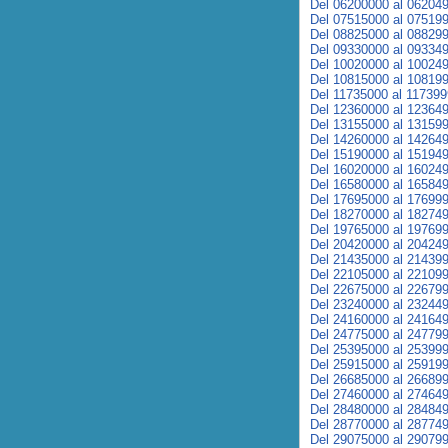
Del 06200000 al 06204
Del 07515000 al 07519
Del 08825000 al 08829
Del 09330000 al 09334
Del 10020000 al 10024
Del 10815000 al 10819
Del 11735000 al 11739
Del 12360000 al 12364
Del 13155000 al 13159
Del 14260000 al 14264
Del 15190000 al 15194
Del 16020000 al 16024
Del 16580000 al 16584
Del 17695000 al 17699
Del 18270000 al 18274
Del 19765000 al 19769
Del 20420000 al 20424
Del 21435000 al 21439
Del 22105000 al 22109
Del 22675000 al 22679
Del 23240000 al 23244
Del 24160000 al 24164
Del 24775000 al 24779
Del 25395000 al 25399
Del 25915000 al 25919
Del 26685000 al 26689
Del 27460000 al 27464
Del 28480000 al 28484
Del 28770000 al 28774
Del 29075000 al 29079