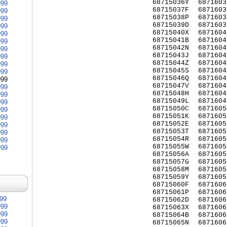
68715036Y
6871603
999
68715037F
6871603
999
68715038P
6871603
999
68715039D
6871603
999
68715040X
6871604
999
68715041B
6871604
999
68715042N
6871604
999
68715043J
6871604
999
68715044Z
6871604
999
68715045S
6871604
999
68715046Q
6871604
999
68715047V
6871604
999
68715048H
6871604
999
68715049L
6871604
999
68715050C
6871605
999
68715051K
6871605
999
68715052E
6871605
999
68715053T
6871605
999
68715054R
6871605
999
68715055W
6871605
999
68715056A
6871605
68715057G
6871605
68715058M
6871605
68715059Y
6871605
68715060F
6871606
68715061P
6871606
999
68715062D
6871606
999
68715063X
6871606
999
68715064B
6871606
999
68715065N
6871606