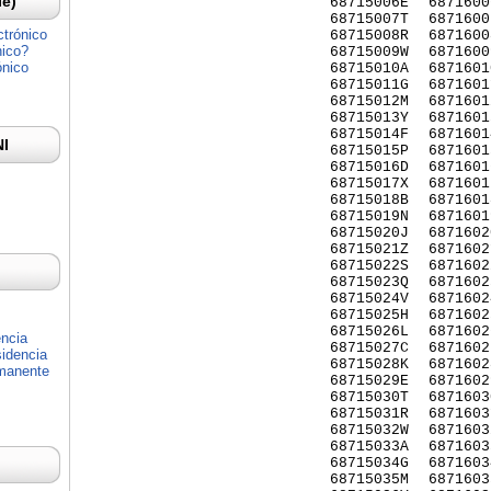
Ie)
68715006E
6871600
68715007T
6871600
ctrónico
68715008R
6871600
nico?
68715009W
6871600
ónico
68715010A
6871601
68715011G
6871601
68715012M
6871601
68715013Y
6871601
68715014F
6871601
NI
68715015P
6871601
68715016D
6871601
68715017X
6871601
68715018B
6871601
68715019N
6871601
68715020J
6871602
68715021Z
6871602
68715022S
6871602
68715023Q
6871602
68715024V
6871602
68715025H
6871602
68715026L
6871602
encia
68715027C
6871602
idencia
68715028K
6871602
rmanente
68715029E
6871602
68715030T
6871603
68715031R
6871603
68715032W
6871603
68715033A
6871603
68715034G
6871603
68715035M
6871603