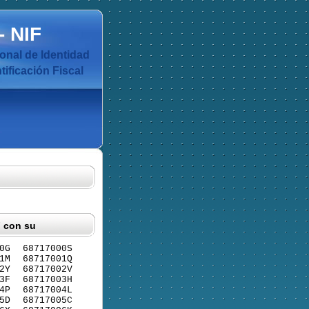
-
NIF
nal de Identidad
ificación Fiscal
F con su
0G
68717000S
1M
68717001Q
2Y
68717002V
3F
68717003H
4P
68717004L
5D
68717005C