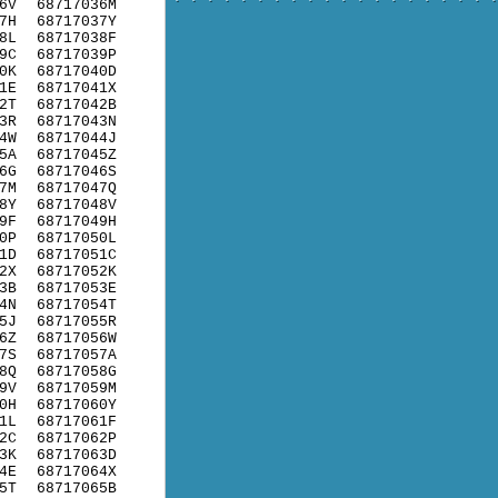
6V
68717036M
7H
68717037Y
8L
68717038F
9C
68717039P
0K
68717040D
1E
68717041X
2T
68717042B
3R
68717043N
4W
68717044J
5A
68717045Z
6G
68717046S
7M
68717047Q
8Y
68717048V
9F
68717049H
0P
68717050L
1D
68717051C
2X
68717052K
3B
68717053E
4N
68717054T
5J
68717055R
6Z
68717056W
7S
68717057A
8Q
68717058G
9V
68717059M
0H
68717060Y
1L
68717061F
2C
68717062P
3K
68717063D
4E
68717064X
5T
68717065B