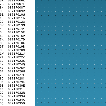
6X
68717006K
7B
68717007E
8N
68717008T
9J
68717009R
0Z
68717010W
1S
68717011A
2Q
68717012G
3V
68717013M
4H
68717014Y
5L
68717015F
6C
68717016P
7K
68717017D
8E
68717018X
9T
68717019B
0R
68717020N
1W
68717021J
2A
68717022Z
3G
68717023S
4M
68717024Q
5Y
68717025V
6F
68717026H
7P
68717027L
8D
68717028C
9X
68717029K
0B
68717030E
1N
68717031T
2J
68717032R
3Z
68717033W
4S
68717034A
5Q
68717035G