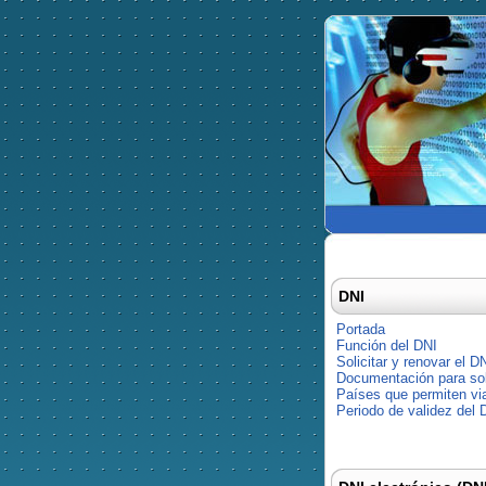
DNI
Portada
Función del DNI
Solicitar y renovar el D
Documentación para soli
Países que permiten via
Periodo de validez del 