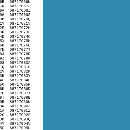
6R
68717066N
7W
68717067J
8A
68717068Z
9G
68717069S
0M
68717070Q
1Y
68717071V
2F
68717072H
3P
68717073L
4D
68717074C
5X
68717075K
6B
68717076E
7N
68717077T
8J
68717078R
9Z
68717079W
0S
68717080A
1Q
68717081G
2V
68717082M
3H
68717083Y
4L
68717084F
5C
68717085P
6K
68717086D
7E
68717087X
8T
68717088B
9R
68717089N
0W
68717090J
1A
68717091Z
2G
68717092S
3M
68717093Q
4Y
68717094V
5F
68717095H