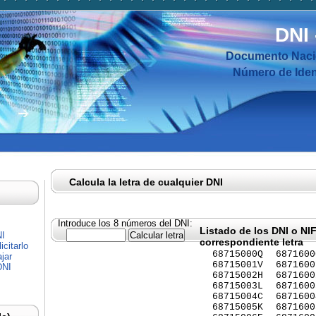
DNI
Documento Nacio
Número de Ident
Calcula la letra de cualquier DNI
Introduce los 8 números del DNI:
Listado de los DNI o NI
NI
correspondiente letra
citarlo
68715000Q
6871600
jar
68715001V
6871600
DNI
68715002H
6871600
68715003L
6871600
68715004C
6871600
68715005K
6871600