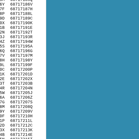
6Y
68717186V
7F
68717187H
8P
68717188L
9D
68717189C
0X
68717190K
1B
68717191E
2N
68717192T
3J
68717193R
4Z
68717194W
5S
68717195A
6Q
68717196G
7V
68717197M
8H
68717198Y
9L
68717199F
0C
68717200P
1K
68717201D
2E
68717202X
3T
68717203B
4R
68717204N
5W
68717205J
6A
68717206Z
7G
68717207S
8M
68717208Q
9Y
68717209V
0F
68717210H
1P
68717211L
2D
68717212C
3X
68717213K
4B
68717214E