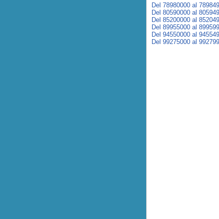
Del 78980000 al 78984
Del 80590000 al 80594
Del 85200000 al 85204
Del 89955000 al 89959
Del 94550000 al 94554
Del 99275000 al 99279