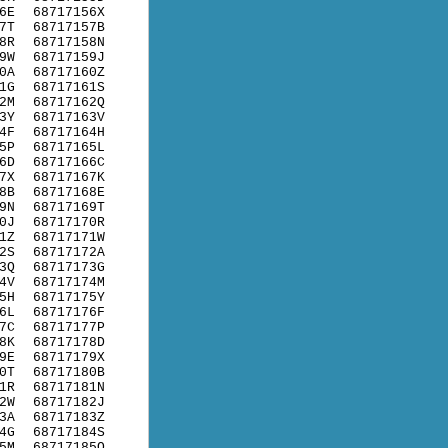
6E
68717156X
7T
68717157B
8R
68717158N
9W
68717159J
0A
68717160Z
1G
68717161S
2M
68717162Q
3Y
68717163V
4F
68717164H
5P
68717165L
6D
68717166C
7X
68717167K
8B
68717168E
9N
68717169T
0J
68717170R
1Z
68717171W
2S
68717172A
3Q
68717173G
4V
68717174M
5H
68717175Y
6L
68717176F
7C
68717177P
8K
68717178D
9E
68717179X
0T
68717180B
1R
68717181N
2W
68717182J
3A
68717183Z
4G
68717184S
5M
68717185Q