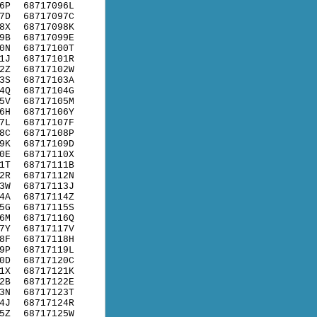
6P
68717096L
7D
68717097C
8X
68717098K
9B
68717099E
0N
68717100T
1J
68717101R
2Z
68717102W
3S
68717103A
4Q
68717104G
5V
68717105M
6H
68717106Y
7L
68717107F
8C
68717108P
9K
68717109D
0E
68717110X
1T
68717111B
2R
68717112N
3W
68717113J
4A
68717114Z
5G
68717115S
6M
68717116Q
7Y
68717117V
8F
68717118H
9P
68717119L
0D
68717120C
1X
68717121K
2B
68717122E
3N
68717123T
4J
68717124R
5Z
68717125W