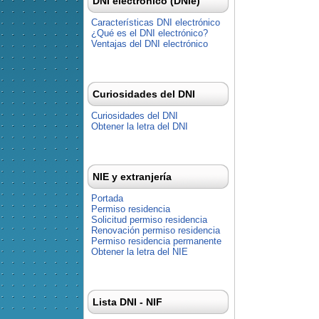
DNI electrónico (DNIe)
Características DNI electrónico
¿Qué es el DNI electrónico?
Ventajas del DNI electrónico
Curiosidades del DNI
Curiosidades del DNI
Obtener la letra del DNI
NIE y extranjería
Portada
Permiso residencia
Solicitud permiso residencia
Renovación permiso residencia
Permiso residencia permanente
Obtener la letra del NIE
Lista DNI - NIF