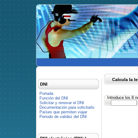
Calcula la l
DNI
Portada
Introduce los 8 
Función del DNI
Solicitar y renovar el DNI
Documentación para solicitarlo
Países que permiten viajar
Periodo de validez del DNI