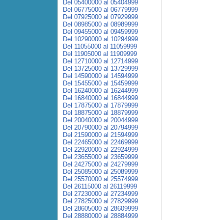
Del 05400000 al 05404999
Del 06775000 al 06779999
Del 07925000 al 07929999
Del 08985000 al 08989999
Del 09455000 al 09459999
Del 10290000 al 10294999
Del 11055000 al 11059999
Del 11905000 al 11909999
Del 12710000 al 12714999
Del 13725000 al 13729999
Del 14590000 al 14594999
Del 15455000 al 15459999
Del 16240000 al 16244999
Del 16840000 al 16844999
Del 17875000 al 17879999
Del 18875000 al 18879999
Del 20040000 al 20044999
Del 20790000 al 20794999
Del 21590000 al 21594999
Del 22465000 al 22469999
Del 22920000 al 22924999
Del 23655000 al 23659999
Del 24275000 al 24279999
Del 25085000 al 25089999
Del 25570000 al 25574999
Del 26115000 al 26119999
Del 27230000 al 27234999
Del 27825000 al 27829999
Del 28605000 al 28609999
Del 28880000 al 28884999