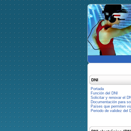
DNI
Portada
Función del DNI
Solicitar y renovar el D
Documentación para soli
Países que permiten via
Periodo de validez del 