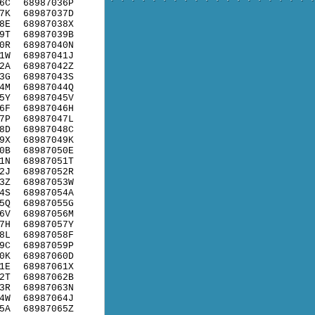
6C
68987036P
7K
68987037D
8E
68987038X
9T
68987039B
0R
68987040N
1W
68987041J
2A
68987042Z
3G
68987043S
4M
68987044Q
5Y
68987045V
6F
68987046H
7P
68987047L
8D
68987048C
9X
68987049K
0B
68987050E
1N
68987051T
2J
68987052R
3Z
68987053W
4S
68987054A
5Q
68987055G
6V
68987056M
7H
68987057Y
8L
68987058F
9C
68987059P
0K
68987060D
1E
68987061X
2T
68987062B
3R
68987063N
4W
68987064J
5A
68987065Z