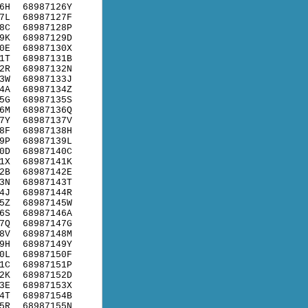
6H
68987126Y
7L
68987127F
8C
68987128P
9K
68987129D
0E
68987130X
1T
68987131B
2R
68987132N
3W
68987133J
4A
68987134Z
5G
68987135S
6M
68987136Q
7Y
68987137V
8F
68987138H
9P
68987139L
0D
68987140C
1X
68987141K
2B
68987142E
3N
68987143T
4J
68987144R
5Z
68987145W
6S
68987146A
7Q
68987147G
8V
68987148M
9H
68987149Y
0L
68987150F
1C
68987151P
2K
68987152D
3E
68987153X
4T
68987154B
5R
68987155N