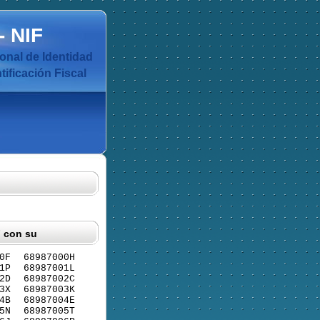
-
NIF
nal de Identidad
ificación Fiscal
F con su
0F
68987000H
1P
68987001L
2D
68987002C
3X
68987003K
4B
68987004E
5N
68987005T