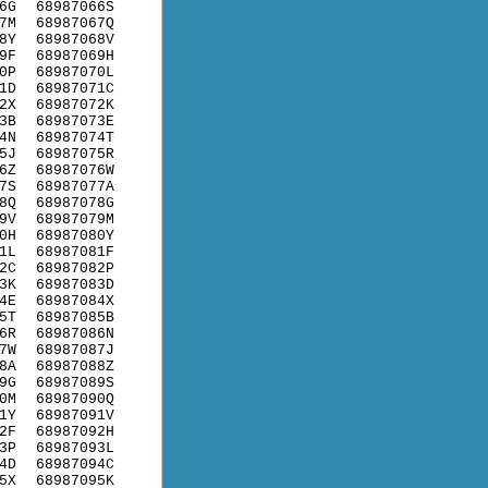
6G
68987066S
7M
68987067Q
8Y
68987068V
9F
68987069H
0P
68987070L
1D
68987071C
2X
68987072K
3B
68987073E
4N
68987074T
5J
68987075R
6Z
68987076W
7S
68987077A
8Q
68987078G
9V
68987079M
0H
68987080Y
1L
68987081F
2C
68987082P
3K
68987083D
4E
68987084X
5T
68987085B
6R
68987086N
7W
68987087J
8A
68987088Z
9G
68987089S
0M
68987090Q
1Y
68987091V
2F
68987092H
3P
68987093L
4D
68987094C
5X
68987095K