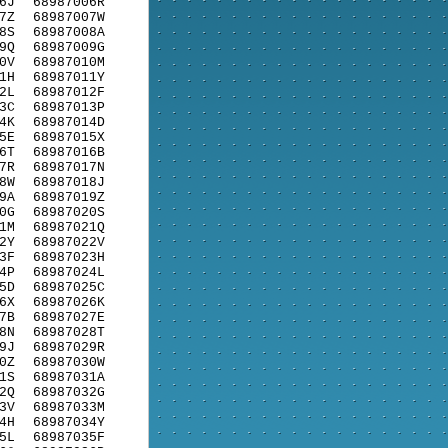
6J
68987006R
7Z
68987007W
8S
68987008A
9Q
68987009G
0V
68987010M
1H
68987011Y
2L
68987012F
3C
68987013P
4K
68987014D
5E
68987015X
6T
68987016B
7R
68987017N
8W
68987018J
9A
68987019Z
0G
68987020S
1M
68987021Q
2Y
68987022V
3F
68987023H
4P
68987024L
5D
68987025C
6X
68987026K
7B
68987027E
8N
68987028T
9J
68987029R
0Z
68987030W
1S
68987031A
2Q
68987032G
3V
68987033M
4H
68987034Y
5L
68987035F