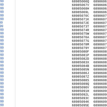
999
68985066Q
6898606
999
68985067V
6898606
999
68985068H
6898606
999
68985069L
6898606
999
68985070C
6898607
999
68985071K
6898607
99
68985072E
6898607
999
68985073T
6898607
999
68985074R
6898607
999
68985075W
6898607
999
68985076A
6898607
999
68985077G
6898607
999
68985078M
6898607
999
68985079Y
6898607
999
68985080F
6898608
999
68985081P
6898608
999
68985082D
6898608
999
68985083X
6898608
999
68985084B
6898608
999
68985085N
6898608
999
68985086J
6898608
999
68985087Z
6898608
999
68985088S
6898608
999
68985089Q
6898608
999
68985090V
6898609
999
68985091H
6898609
999
68985092L
6898609
999
68985093C
6898609
999
68985094K
6898609
999
68985095E
6898609