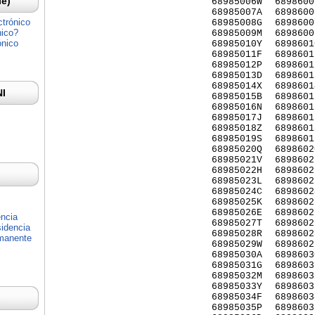
Ie)
68985006W
6898600
68985007A
6898600
ctrónico
68985008G
6898600
nico?
68985009M
6898600
ónico
68985010Y
6898601
68985011F
6898601
68985012P
6898601
68985013D
6898601
68985014X
6898601
NI
68985015B
6898601
68985016N
6898601
68985017J
6898601
68985018Z
6898601
68985019S
6898601
68985020Q
6898602
68985021V
6898602
68985022H
6898602
68985023L
6898602
68985024C
6898602
68985025K
6898602
68985026E
6898602
encia
68985027T
6898602
idencia
68985028R
6898602
rmanente
68985029W
6898602
68985030A
6898603
68985031G
6898603
68985032M
6898603
68985033Y
6898603
68985034F
6898603
68985035P
6898603