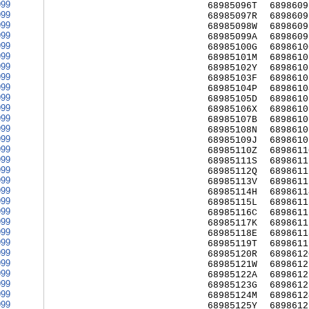
999
68985096T
6898609
999
68985097R
6898609
999
68985098W
6898609
999
68985099A
6898609
999
68985100G
6898610
999
68985101M
6898610
999
68985102Y
6898610
999
68985103F
6898610
999
68985104P
6898610
999
68985105D
6898610
999
68985106X
6898610
999
68985107B
6898610
999
68985108N
6898610
999
68985109J
6898610
999
68985110Z
6898611
999
68985111S
6898611
999
68985112Q
6898611
999
68985113V
6898611
999
68985114H
6898611
999
68985115L
6898611
999
68985116C
6898611
999
68985117K
6898611
999
68985118E
6898611
999
68985119T
6898611
999
68985120R
6898612
999
68985121W
6898612
999
68985122A
6898612
999
68985123G
6898612
999
68985124M
6898612
999
68985125Y
6898612