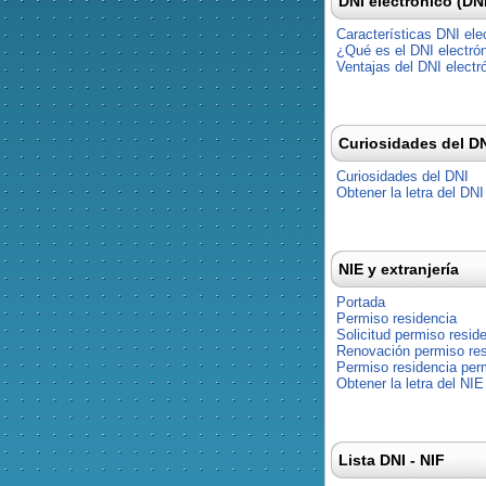
DNI electrónico (DN
Características DNI ele
¿Qué es el DNI electró
Ventajas del DNI electr
Curiosidades del D
Curiosidades del DNI
Obtener la letra del DNI
NIE y extranjería
Portada
Permiso residencia
Solicitud permiso resid
Renovación permiso res
Permiso residencia pe
Obtener la letra del NIE
Lista DNI - NIF