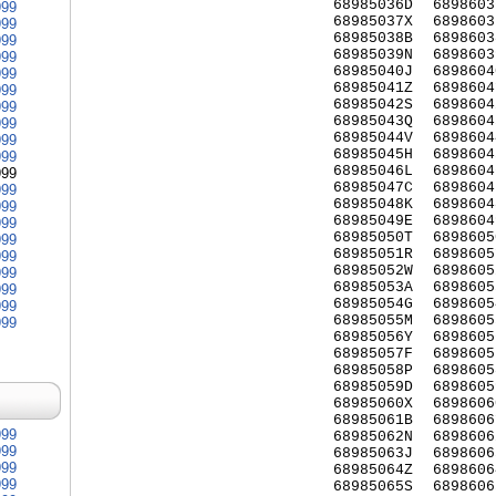
68985036D
6898603
999
68985037X
6898603
999
68985038B
6898603
999
68985039N
6898603
999
68985040J
6898604
999
68985041Z
6898604
999
68985042S
6898604
999
68985043Q
6898604
999
68985044V
6898604
999
68985045H
6898604
999
68985046L
6898604
999
68985047C
6898604
999
68985048K
6898604
999
68985049E
6898604
999
68985050T
6898605
999
68985051R
6898605
999
68985052W
6898605
999
68985053A
6898605
999
68985054G
6898605
999
68985055M
6898605
999
68985056Y
6898605
68985057F
6898605
68985058P
6898605
68985059D
6898605
68985060X
6898606
68985061B
6898606
999
68985062N
6898606
999
68985063J
6898606
999
68985064Z
6898606
999
68985065S
6898606