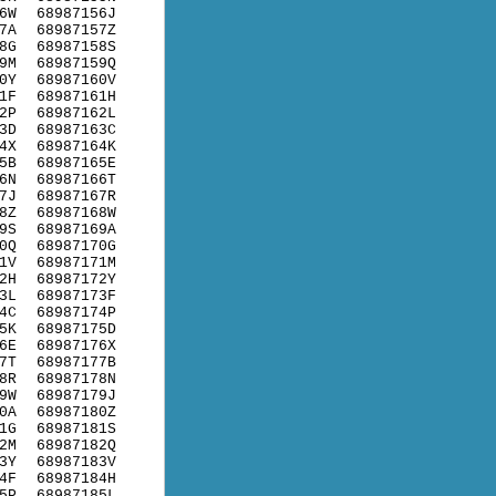
6W
68987156J
7A
68987157Z
8G
68987158S
9M
68987159Q
0Y
68987160V
1F
68987161H
2P
68987162L
3D
68987163C
4X
68987164K
5B
68987165E
6N
68987166T
7J
68987167R
8Z
68987168W
9S
68987169A
0Q
68987170G
1V
68987171M
2H
68987172Y
3L
68987173F
4C
68987174P
5K
68987175D
6E
68987176X
7T
68987177B
8R
68987178N
9W
68987179J
0A
68987180Z
1G
68987181S
2M
68987182Q
3Y
68987183V
4F
68987184H
5P
68987185L