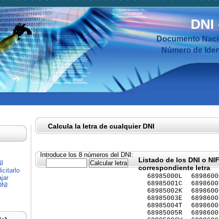
DNI
Documento Nacio
Número de Ident
Calcula la letra de cualquier DNI
Introduce los 8 números del DNI:
Listado de los DNI o NI
NI
correspondiente letra
citarlo
68985000L
6898600
jar
68985001C
6898600
DNI
68985002K
6898600
68985003E
6898600
68985004T
6898600
68985005R
6898600