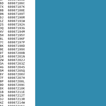
6D
68987186C
7X
68987187K
8B
68987188E
9N
68987189T
0J
68987190R
1Z
68987191W
2S
68987192A
3Q
68987193G
4V
68987194M
5H
68987195Y
6L
68987196F
7C
68987197P
8K
68987198D
9E
68987199X
0T
68987200B
1R
68987201N
2W
68987202J
3A
68987203Z
4G
68987204S
5M
68987205Q
6Y
68987206V
7F
68987207H
8P
68987208L
9D
68987209C
0X
68987210K
1B
68987211E
2N
68987212T
3J
68987213R
4Z
68987214W