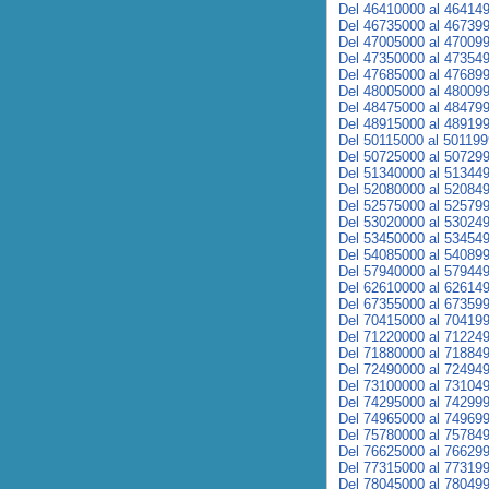
Del 46410000 al 46414
Del 46735000 al 46739
Del 47005000 al 47009
Del 47350000 al 47354
Del 47685000 al 47689
Del 48005000 al 48009
Del 48475000 al 48479
Del 48915000 al 48919
Del 50115000 al 50119
Del 50725000 al 50729
Del 51340000 al 51344
Del 52080000 al 52084
Del 52575000 al 52579
Del 53020000 al 53024
Del 53450000 al 53454
Del 54085000 al 54089
Del 57940000 al 57944
Del 62610000 al 62614
Del 67355000 al 67359
Del 70415000 al 70419
Del 71220000 al 71224
Del 71880000 al 71884
Del 72490000 al 72494
Del 73100000 al 73104
Del 74295000 al 74299
Del 74965000 al 74969
Del 75780000 al 75784
Del 76625000 al 76629
Del 77315000 al 77319
Del 78045000 al 78049