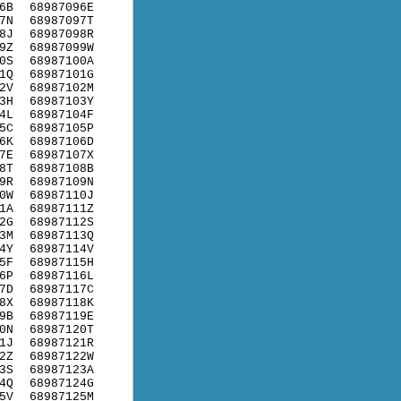
6B
68987096E
7N
68987097T
8J
68987098R
9Z
68987099W
0S
68987100A
1Q
68987101G
2V
68987102M
3H
68987103Y
4L
68987104F
5C
68987105P
6K
68987106D
7E
68987107X
8T
68987108B
9R
68987109N
0W
68987110J
1A
68987111Z
2G
68987112S
3M
68987113Q
4Y
68987114V
5F
68987115H
6P
68987116L
7D
68987117C
8X
68987118K
9B
68987119E
0N
68987120T
1J
68987121R
2Z
68987122W
3S
68987123A
4Q
68987124G
5V
68987125M