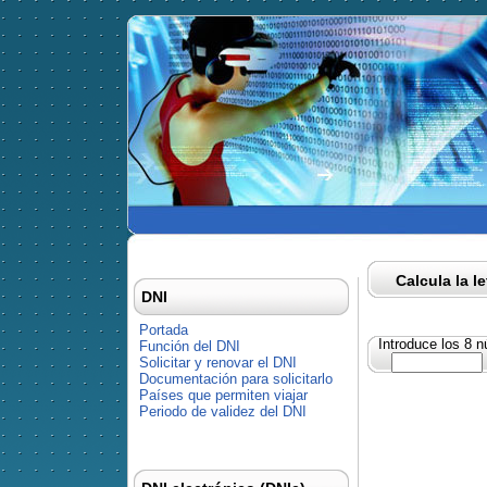
Calcula la l
DNI
Portada
Introduce los 8 
Función del DNI
Solicitar y renovar el DNI
Documentación para solicitarlo
Países que permiten viajar
Periodo de validez del DNI