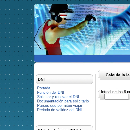
Calcula la l
DNI
Portada
Introduce los 8 
Función del DNI
Solicitar y renovar el DNI
Documentación para solicitarlo
Países que permiten viajar
Periodo de validez del DNI