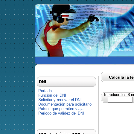
Calcula la l
DNI
Portada
Introduce los 8 
Función del DNI
Solicitar y renovar el DNI
Documentación para solicitarlo
Países que permiten viajar
Periodo de validez del DNI