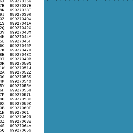
6X
69927036K
7B
69927037E
8N
69927038T
9J
69927039R
0Z
69927040W
1S
69927041A
2Q
69927042G
3V
69927043M
4H
69927044Y
5L
69927045F
6C
69927046P
7K
69927047D
8E
69927048X
9T
69927049B
0R
69927050N
1W
69927051J
2A
69927052Z
3G
69927053S
4M
69927054Q
5Y
69927055V
6F
69927056H
7P
69927057L
8D
69927058C
9X
69927059K
0B
69927060E
1N
69927061T
2J
69927062R
3Z
69927063W
4S
69927064A
5Q
69927065G