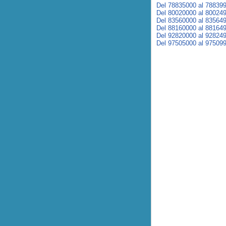
Del 78835000 al 78839
Del 80020000 al 80024
Del 83560000 al 83564
Del 88160000 al 88164
Del 92820000 al 92824
Del 97505000 al 97509