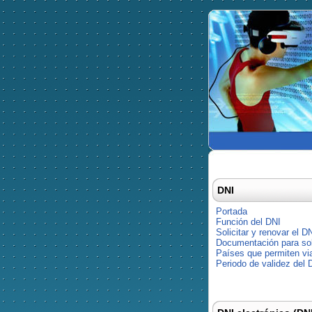
DNI
Portada
Función del DNI
Solicitar y renovar el D
Documentación para soli
Países que permiten via
Periodo de validez del 