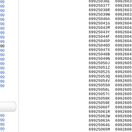
69925036E
6992603
999
69925037T
6992603
999
69925038R
6992603
999
69925039W
6992603
999
69925040A
6992604
999
69925041G
6992604
999
69925042M
6992604
999
69925043Y
6992604
999
69925044F
6992604
999
69925045P
6992604
999
69925046D
6992604
999
69925047X
6992604
999
69925048B
6992604
999
69925049N
6992604
999
69925050J
6992605
999
69925051Z
6992605
999
69925052S
6992605
999
69925053Q
6992605
999
69925054V
6992605
999
69925055H
6992605
999
69925056L
6992605
69925057C
6992605
69925058K
6992605
69925059E
6992605
69925060T
6992606
69925061R
6992606
999
69925062W
6992606
999
69925063A
6992606
999
69925064G
6992606
999
69925065M
6992606