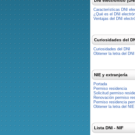
DNI electrónico (DN
Características DNI ele
¿Qué es el DNI electró
Ventajas del DNI electr
Curiosidades del D
Curiosidades del DNI
Obtener la letra del DNI
NIE y extranjería
Portada
Permiso residencia
Solicitud permiso resid
Renovación permiso res
Permiso residencia pe
Obtener la letra del NIE
Lista DNI - NIF