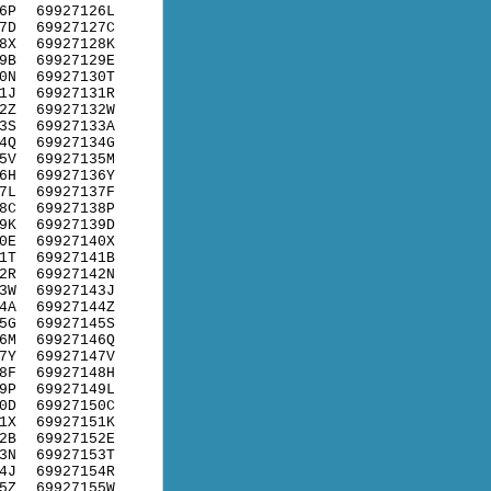
6P
69927126L
7D
69927127C
8X
69927128K
9B
69927129E
0N
69927130T
1J
69927131R
2Z
69927132W
3S
69927133A
4Q
69927134G
5V
69927135M
6H
69927136Y
7L
69927137F
8C
69927138P
9K
69927139D
0E
69927140X
1T
69927141B
2R
69927142N
3W
69927143J
4A
69927144Z
5G
69927145S
6M
69927146Q
7Y
69927147V
8F
69927148H
9P
69927149L
0D
69927150C
1X
69927151K
2B
69927152E
3N
69927153T
4J
69927154R
5Z
69927155W