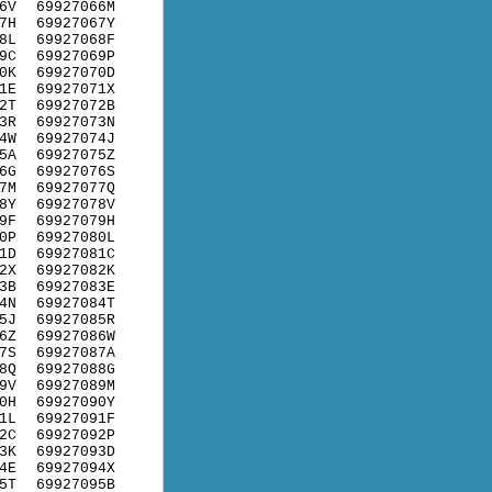
6V
69927066M
7H
69927067Y
8L
69927068F
9C
69927069P
0K
69927070D
1E
69927071X
2T
69927072B
3R
69927073N
4W
69927074J
5A
69927075Z
6G
69927076S
7M
69927077Q
8Y
69927078V
9F
69927079H
0P
69927080L
1D
69927081C
2X
69927082K
3B
69927083E
4N
69927084T
5J
69927085R
6Z
69927086W
7S
69927087A
8Q
69927088G
9V
69927089M
0H
69927090Y
1L
69927091F
2C
69927092P
3K
69927093D
4E
69927094X
5T
69927095B