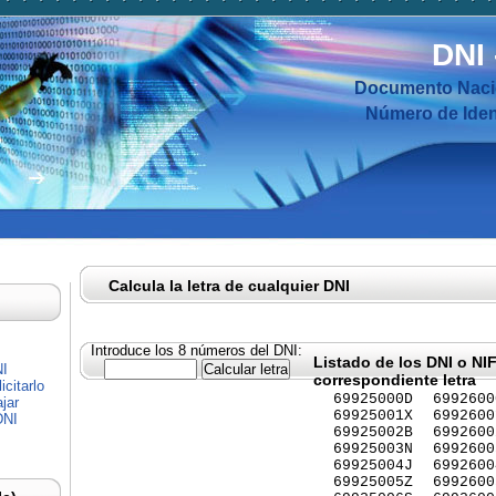
DNI
Documento Nacio
Número de Ident
Calcula la letra de cualquier DNI
Introduce los 8 números del DNI:
Listado de los DNI o NI
NI
correspondiente letra
citarlo
69925000D
6992600
jar
69925001X
6992600
DNI
69925002B
6992600
69925003N
6992600
69925004J
6992600
69925005Z
6992600