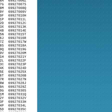
6A
69927006Z
7G
69927007S
8M
69927008Q
9Y
69927009V
0F
69927010H
1P
69927011L
2D
69927012C
3X
69927013K
4B
69927014E
5N
69927015T
6J
69927016R
7Z
69927017W
8S
69927018A
9Q
69927019G
0V
69927020M
1H
69927021Y
2L
69927022F
3C
69927023P
4K
69927024D
5E
69927025X
6T
69927026B
7R
69927027N
8W
69927028J
9A
69927029Z
0G
69927030S
1M
69927031Q
2Y
69927032V
3F
69927033H
4P
69927034L
5D
69927035C