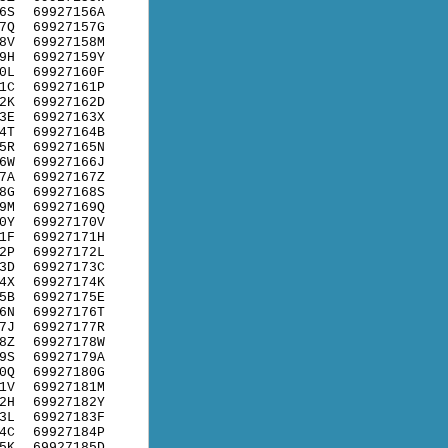
6S
69927156A
7Q
69927157G
8V
69927158M
9H
69927159Y
0L
69927160F
1C
69927161P
2K
69927162D
3E
69927163X
4T
69927164B
5R
69927165N
6W
69927166J
7A
69927167Z
8G
69927168S
9M
69927169Q
0Y
69927170V
1F
69927171H
2P
69927172L
3D
69927173C
4X
69927174K
5B
69927175E
6N
69927176T
7J
69927177R
8Z
69927178W
9S
69927179A
0Q
69927180G
1V
69927181M
2H
69927182Y
3L
69927183F
4C
69927184P
5K
69927185D