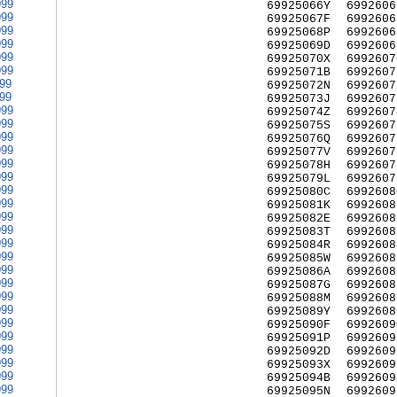
999
69925066Y
6992606
999
69925067F
6992606
999
69925068P
6992606
999
69925069D
6992606
999
69925070X
6992607
999
69925071B
6992607
999
69925072N
6992607
999
69925073J
6992607
999
69925074Z
6992607
999
69925075S
6992607
999
69925076Q
6992607
999
69925077V
6992607
999
69925078H
6992607
999
69925079L
6992607
999
69925080C
6992608
999
69925081K
6992608
999
69925082E
6992608
999
69925083T
6992608
999
69925084R
6992608
999
69925085W
6992608
999
69925086A
6992608
999
69925087G
6992608
999
69925088M
6992608
999
69925089Y
6992608
999
69925090F
6992609
999
69925091P
6992609
999
69925092D
6992609
999
69925093X
6992609
999
69925094B
6992609
999
69925095N
6992609