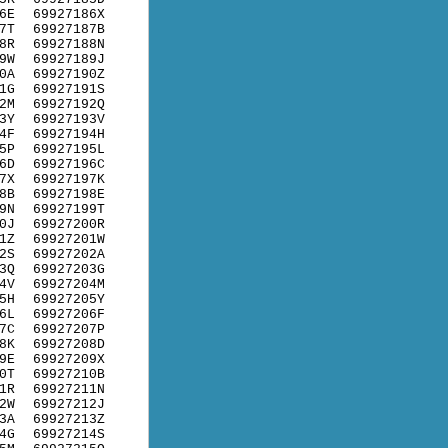
6E
69927186X
7T
69927187B
8R
69927188N
9W
69927189J
0A
69927190Z
1G
69927191S
2M
69927192Q
3Y
69927193V
4F
69927194H
5P
69927195L
6D
69927196C
7X
69927197K
8B
69927198E
9N
69927199T
0J
69927200R
1Z
69927201W
2S
69927202A
3Q
69927203G
4V
69927204M
5H
69927205Y
6L
69927206F
7C
69927207P
8K
69927208D
9E
69927209X
0T
69927210B
1R
69927211N
2W
69927212J
3A
69927213Z
4G
69927214S