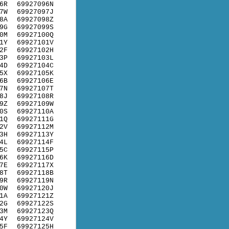
6R
69927096N
7W
69927097J
8A
69927098Z
9G
69927099S
0M
69927100Q
1Y
69927101V
2F
69927102H
3P
69927103L
4D
69927104C
5X
69927105K
6B
69927106E
7N
69927107T
8J
69927108R
9Z
69927109W
0S
69927110A
1Q
69927111G
2V
69927112M
3H
69927113Y
4L
69927114F
5C
69927115P
6K
69927116D
7E
69927117X
8T
69927118B
9R
69927119N
0W
69927120J
1A
69927121Z
2G
69927122S
3M
69927123Q
4Y
69927124V
5F
69927125H