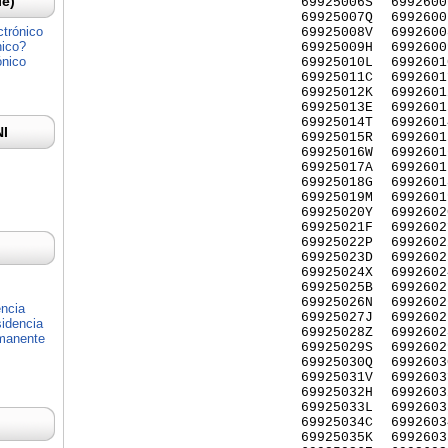
Ie)
69925006S
6992600
69925007Q
6992600
ctrónico
69925008V
6992600
nico?
69925009H
6992600
ónico
69925010L
6992601
69925011C
6992601
69925012K
6992601
69925013E
6992601
69925014T
6992601
NI
69925015R
6992601
69925016W
6992601
69925017A
6992601
69925018G
6992601
69925019M
6992601
69925020Y
6992602
69925021F
6992602
69925022P
6992602
69925023D
6992602
69925024X
6992602
69925025B
6992602
69925026N
6992602
encia
69925027J
6992602
idencia
69925028Z
6992602
rmanente
69925029S
6992602
69925030Q
6992603
69925031V
6992603
69925032H
6992603
69925033L
6992603
69925034C
6992603
69925035K
6992603