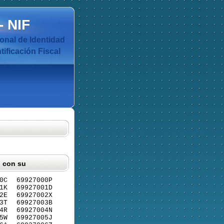
-
NIF
nal de Identidad
ificación Fiscal
F con su
0C
69927000P
1K
69927001D
2E
69927002X
3T
69927003B
4R
69927004N
5W
69927005J